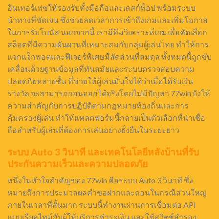
อินเทอร์เฟซให้รองรับทั้งมือถือและเดสก์ท็อป พร้อมระบบ
นำทางที่ชัดเจน ซึ่งช่วยลดเวลาการเข้าถึงเกมและเพิ่มโอกาส
ในการรับโบนัส นอกจากนี้ เรามีทีมวิเคราะห์เกมเพื่อคัดเลือก
สล็อตที่มีความผันผวนที่เหมาะสมกับกลุ่มผู้เล่นไทย ทำให้การ
แจกแจ็กพอตและฟีเจอร์พิเศษมีสัดส่วนที่สมดุล ทั้งหมดนี้ถูกขับ
เคลื่อนด้วยฐานข้อมูลที่ทันสมัยและระบบตรวจสอบความ
ปลอดภัยหลายชั้น ที่ช่วยให้ผู้เล่นมั่นใจได้ว่าเมื่อได้รับเงิน
รางวัล จะสามารถถอนออกได้จริงโดยไม่มีปัญหา 77win ยังให้
ความสำคัญกับการปฏิบัติตามกฎหมายท้องถิ่นและการ
คุ้มครองผู้เล่น ทำให้แพลตฟอร์มนี้กลายเป็นตัวเลือกที่น่าเชื่อ
ถือสำหรับผู้เล่นที่ต้องการเล่นอย่างยั่งยืนในระยะยาว
ระบบ Auto 3 วินาที และเทคโนโลยีหลังบ้านที่รับ
ประกันความเร็วและความปลอดภัย
หนึ่งในหัวใจสำคัญของ 77win คือระบบ Auto 3 วินาที ซึ่ง
หมายถึงการประมวลผลคำขอฝากและถอนในกรณีส่วนใหญ่
ภายในเวลาที่สั้นมาก ระบบนี้ทำงานผ่านการเชื่อมต่อ API
แบบเรียลไทม์กับผู้ให้บริการชำระเงิน และใช้สวิตช์สำรอง