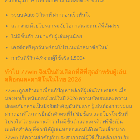
สนับสนุนภาษาไทยตอบคำถามตลอด 24 ชั่วโมง
ระบบ Auto 3 วินาที ฝากถอนเร็วทันใจ
แตกง่าย ด้วยโปรแกรมจับโอกาสและเกมส์ที่คัดสรร
ไม่มีขั้นต่ำ เหมาะกับผู้เล่นทุนน้อย
เครดิตฟรีทุกวัน พร้อมโปรแนะนำสมาชิกใหม่
การันตีรีวิว 4.9 จากผู้ใช้จริง 1,500+
ทำไม 77win จึงเป็นตัวเลือกที่ดีที่สุดสำหรับผู้เล่น
สล็อตและคาสิโนในไทย 2026
77win ถูกสร้างมาเพื่อแก้ปัญหาหลักที่ผู้เล่นไทยพบเจอ เมื่อ
มองหาเว็บพนันออนไลน์ในปี 2026 ความชัดเจนและความ
ปลอดภัยกลายเป็นปัจจัยสำคัญอันดับแรก ผู้เล่นต้องการระบบ
ฝากถอนที่ไว การยืนยันตัวตนที่ไม่ซับซ้อน และโปรโมชั่นที่
โปร่งใส โดยเฉพาะคำว่าไม่มีขั้นต่ำและเครดิตฟรีซึ่งเป็น
เมตริกสำคัญที่ช่วยให้ผู้เล่นทดลองเกมได้โดยไม่เสี่ยงมาก
77win ให้ความสำคัญกับประสบการณ์ผู้ใช้เป็นหลัก เราปรับ