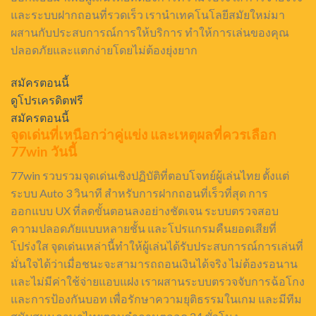
และระบบฝากถอนที่รวดเร็ว เรานำเทคโนโลยีสมัยใหม่มา
ผสานกับประสบการณ์การให้บริการ ทำให้การเล่นของคุณ
ปลอดภัยและแตกง่ายโดยไม่ต้องยุ่งยาก
สมัครตอนนี้
ดูโปรเครดิตฟรี
สมัครตอนนี้
จุดเด่นที่เหนือกว่าคู่แข่ง และเหตุผลที่ควรเลือก
77win วันนี้
77win รวบรวมจุดเด่นเชิงปฏิบัติที่ตอบโจทย์ผู้เล่นไทย ตั้งแต่
ระบบ Auto 3 วินาที สำหรับการฝากถอนที่เร็วที่สุด การ
ออกแบบ UX ที่ลดขั้นตอนลงอย่างชัดเจน ระบบตรวจสอบ
ความปลอดภัยแบบหลายชั้น และโปรแกรมคืนยอดเสียที่
โปร่งใส จุดเด่นเหล่านี้ทำให้ผู้เล่นได้รับประสบการณ์การเล่นที่
มั่นใจได้ว่าเมื่อชนะจะสามารถถอนเงินได้จริง ไม่ต้องรอนาน
และไม่มีค่าใช้จ่ายแอบแฝง เราผสานระบบตรวจจับการฉ้อโกง
และการป้องกันบอท เพื่อรักษาความยุติธรรมในเกม และมีทีม