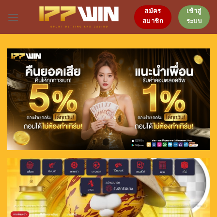
Skip
สมัคร
เข้าสู่
to
สมาชิก
ระบบ
content