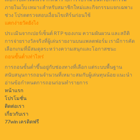
ภายในเว็บ เหมาะสำหรับสมาชิกใหม่และกิจกรรมแจกเฉพาะ
ช่วง โปรดตรวจสอบเงื่อนไขเทิร์นก่อนใช้
แตกง่ายวัดยังไง
ประเมินจากเปอร์เซ็นต์ RTP ของเกม ความผันผวน และสถิติ
การจ่ายรางวัลจริงที่ผู้เล่นรายงานบนแพลตฟอร์ม เรามีการคัด
เลือกเกมที่มีสมดุลระหว่างความสนุกและโอกาสชนะ
ถอนขั้นต่ำเท่าไหร่
การถอนขั้นต่ำขึ้นอยู่กับช่องทางที่เลือก แต่ระบบพื้นฐาน
สนับสนุนการถอนจำนวนที่เหมาะสมกับผู้เล่นทุนน้อย แนะนำ
อ่านข้อกำหนดการถอนก่อนทำรายการ
หน้าแรก
โปรโมชั่น
ติดต่อเรา
เกี่ยวกับเรา
77win เครดิตฟรี