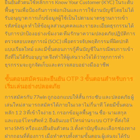
ยืนยันตัวตนใช้หลักการ Know Your Customer (KYC) ในระดับ
พื้นฐานเพื่อป้องกันการฟอกเงินและการใช้งานบัญชีโดยไม่ได้
รับอนุญาต การเก็บข้อมูลผู้ใช้เป็นไปตามมาตรฐานการเข้า
รหัสข้อมูล ทำให้ข้อมูลส่วนบุคคลและรายละเอียดธุรกรรมได้
รับการปกป้องอย่างเข้มงวด ทีมรักษาความปลอดภัยปฏิบัติการ
ตรวจสอบเหตุการณ์ (SOC) เพื่อตรวจจับพฤติกรรมที่ผิดปกติ
แบบเรียลไทม์ และมีขั้นตอนการกู้คืนบัญชีในกรณีพบการเข้า
ถึงที่ไม่ได้รับอนุญาต จึงทำให้ผู้เล่นวางใจได้ว่าทุกการทำ
ธุรกรรมจะถูกจัดเก็บและตรวจสอบอย่างมืออาชีพ
ขั้นตอนสมัครและยืนยัน OTP 3 ขั้นตอนสำหรับการ
เริ่มเล่นอย่างปลอดภัย
การสมัครกับ 77win ถูกออกแบบให้สั้น กระชับ และปลอดภัย ผู้
เล่นใหม่สามารถสมัครได้ภายในเวลาไม่กี่นาที โดยมีขั้นตอน
หลัก 1 2 3 ที่เข้าใจง่าย 1. กรอกข้อมูลพื้นฐาน ชื่อ-นามสกุล
และเบอร์โทรศัพท์ 2. ยืนยันเบอร์โทรผ่านระบบ OTP ที่ส่งให้
ทาง SMS หรือแอปยืนยันตัวตน 3. ตั้งค่าบัญชีและเลือกช่องทาง
ฝากถอนที่ต้องการ เมื่อทำครบทั้งสามขั้นตอน ผู้เล่นจะได้รับ