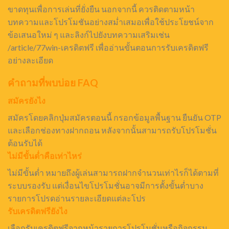
ขาดทุนเพื่อการเล่นที่ยั่งยืน นอกจากนี้ ควรติดตามหน้า
บทความและโปรโมชันอย่างสม่ำเสมอเพื่อใช้ประโยชน์จาก
ข้อเสนอใหม่ ๆ และลิงก์ไปยังบทความเสริมเช่น
/article/77win-เครดิตฟรี เพื่ออ่านขั้นตอนการรับเครดิตฟรี
อย่างละเอียด
คำถามที่พบบ่อย FAQ
สมัครยังไง
สมัครโดยคลิกปุ่มสมัครตอนนี้ กรอกข้อมูลพื้นฐาน ยืนยัน OTP
และเลือกช่องทางฝากถอน หลังจากนั้นสามารถรับโปรโมชั่น
ต้อนรับได้
ไม่มีขั้นต่ำคือเท่าไหร่
ไม่มีขั้นต่ำ หมายถึงผู้เล่นสามารถฝากจำนวนเท่าไรก็ได้ตามที่
ระบบรองรับ แต่เงื่อนไขโปรโมชั่นอาจมีการตั้งขั้นต่ำบาง
รายการโปรดอ่านรายละเอียดแต่ละโปร
รับเครดิตฟรียังไง
เลือกรับเครดิตฟรีจากหน้ารายการโปรโมชั่นหรือกิจกรรม